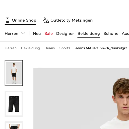
Online Shop
Outletcity Metzingen
Herren
Neu
Sale
Designer
Bekleidung
Schuhe
Acc
Abteilung ändern, ausgewählt:
Herren
Bekleidung
Jeans
Shorts
Jeans MAURO 94Z4_dunkelgrau