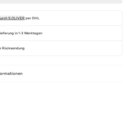
durch
S.OLIVER
per DHL
Lieferung in 1-3 Werktagen
se Rücksendung
formationen