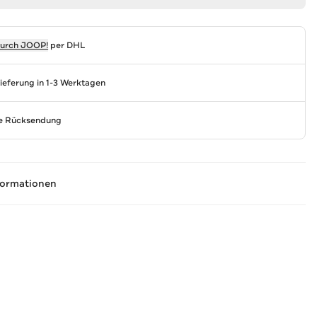
durch
JOOP!
per DHL
Lieferung in 1-3 Werktagen
se Rücksendung
formationen