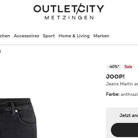
schen
Accessoires
Sport
Home & Living
Marken
d
-40%*
Sale
JOOP!
Jeans Marlin a
Farbe:
anthrazi
Jetzt a