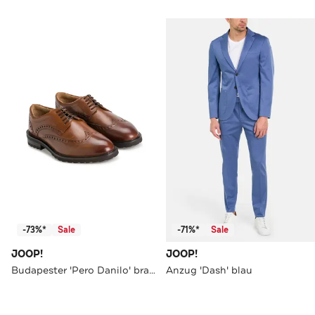
-73%*
Sale
-71%*
Sale
JOOP!
JOOP!
Budapester 'Pero Danilo' braun
Anzug 'Dash' blau