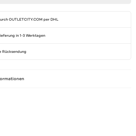
durch
OUTLETCITY.COM
per DHL
Lieferung in 1-3 Werktagen
se Rücksendung
formationen