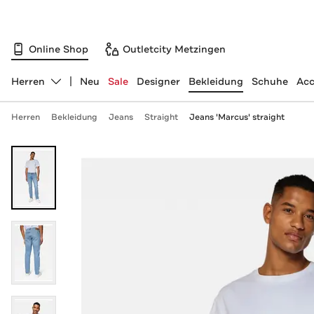
Online Shop
Outletcity Metzingen
Herren
Neu
Sale
Designer
Bekleidung
Schuhe
Acc
Abteilung ändern, ausgewählt:
Herren
Bekleidung
Jeans
Straight
Jeans 'Marcus' straight