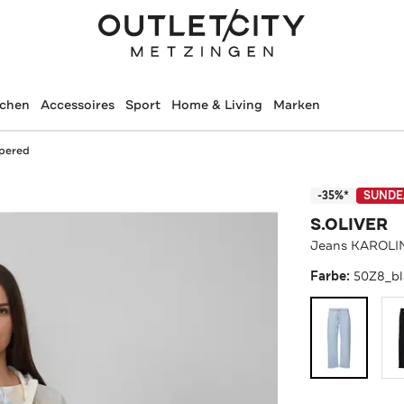
schen
Accessoires
Sport
Home & Living
Marken
pered
-35%*
SUNDE
S.OLIVER
Jeans KAROLIN
Farbe:
50Z8_b