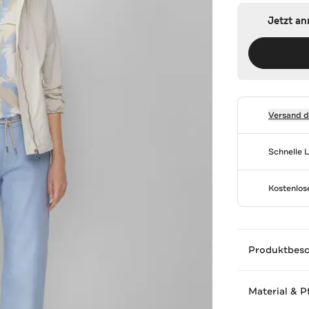
Jetzt a
Versand 
Schnelle 
Kostenlo
Produktbes
Material & P