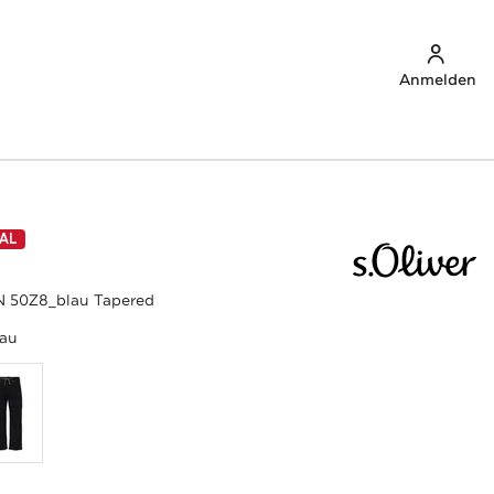
Anmelden
AL
 50Z8_blau Tapered
lau