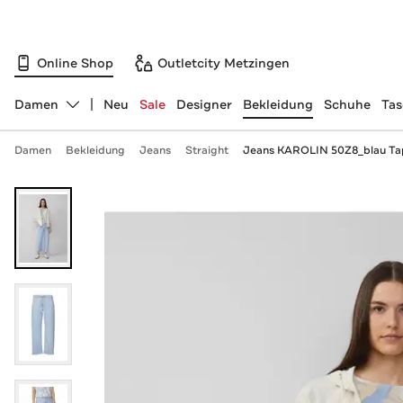
Online Shop
Outletcity Metzingen
Damen
Neu
Sale
Designer
Bekleidung
Schuhe
Ta
Abteilung ändern, ausgewählt:
Damen
Bekleidung
Jeans
Straight
Jeans KAROLIN 50Z8_blau Ta