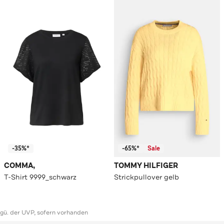
-35%*
-65%*
Sale
COMMA,
TOMMY HILFIGER
T-Shirt 9999_schwarz
Strickpullover gelb
ggü. der UVP, sofern vorhanden