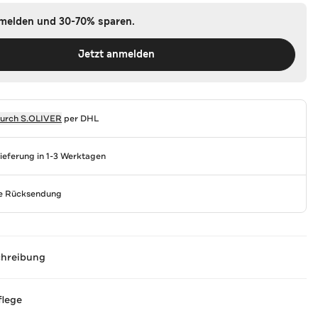
nmelden und 30-70% sparen.
Jetzt anmelden
durch
S.OLIVER
per DHL
Lieferung in 1-3 Werktagen
se Rücksendung
chreibung
flege