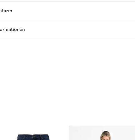
sform
formationen