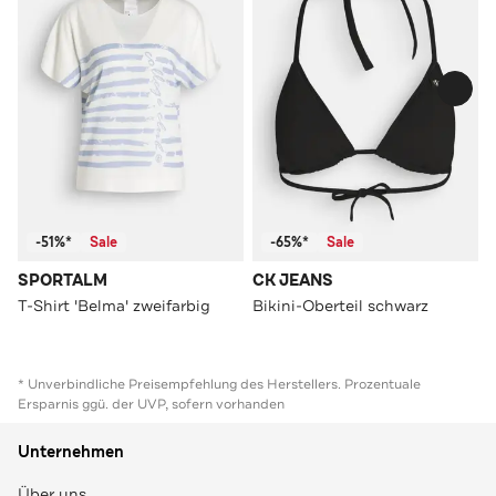
-51%*
Sale
-65%*
Sale
SPORTALM
CK JEANS
T-Shirt 'Belma' zweifarbig
Bikini-Oberteil schwarz
* Unverbindliche Preisempfehlung des Herstellers. Prozentuale
Ersparnis ggü. der UVP, sofern vorhanden
Unternehmen
Über uns