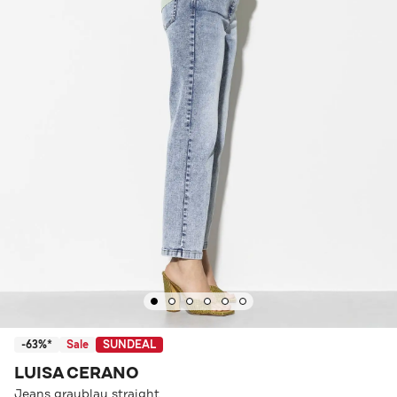
-63%*
Sale
SUNDEAL
LUISA CERANO
Jeans graublau straight