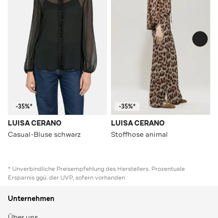
-35%*
-35%*
LUISA CERANO
LUISA CERANO
Casual-Bluse schwarz
Stoffhose animal
* Unverbindliche Preisempfehlung des Herstellers. Prozentuale
Ersparnis ggü. der UVP, sofern vorhanden
Unternehmen
Über uns