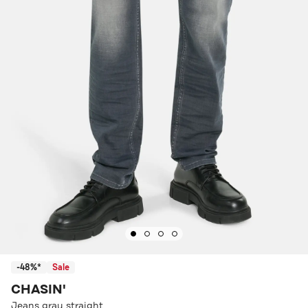
-48%*
Sale
CHASIN'
Jeans grau straight