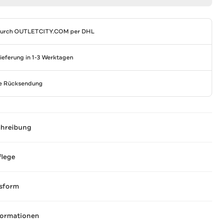
durch
OUTLETCITY.COM
per DHL
Lieferung in 1-3 Werktagen
se Rücksendung
chreibung
flege
sform
formationen