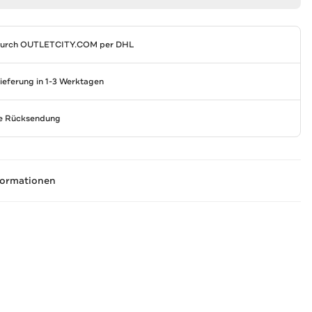
durch
OUTLETCITY.COM
per DHL
Lieferung in 1-3 Werktagen
se Rücksendung
formationen