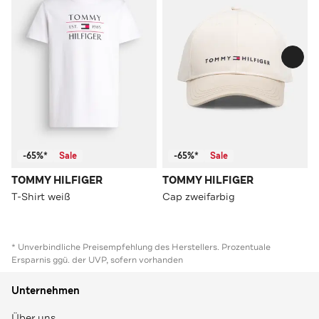
-65%*
Sale
-65%*
Sale
TOMMY HILFIGER
TOMMY HILFIGER
T-Shirt weiß
Cap zweifarbig
* Unverbindliche Preisempfehlung des Herstellers. Prozentuale
Ersparnis ggü. der UVP, sofern vorhanden
Unternehmen
Über uns