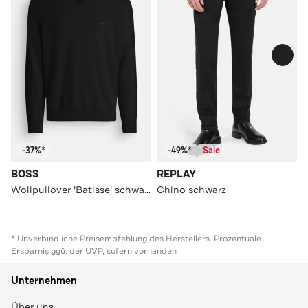
-37%*
-49%*
Sale
BOSS
REPLAY
Wollpullover 'Batisse' schwarz
Chino schwarz
* Unverbindliche Preisempfehlung des Herstellers. Prozentuale
Ersparnis ggü. der UVP, sofern vorhanden
Unternehmen
Über uns