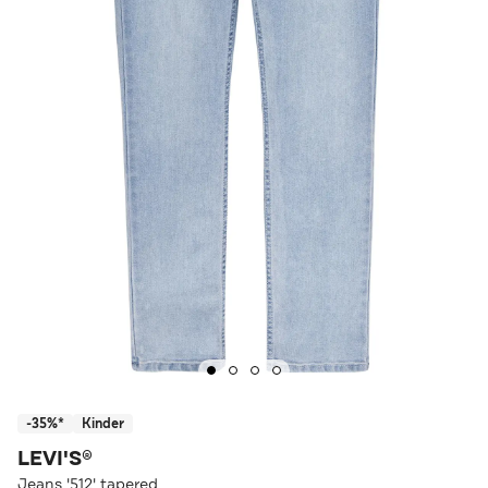
-35%*
Kinder
LEVI'S®
Jeans '512' tapered