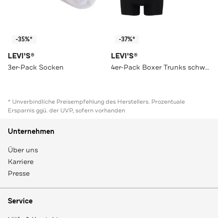
-35%*
-37%*
LEVI'S®
LEVI'S®
3er-Pack Socken
4er-Pack Boxer Trunks schwarz
* Unverbindliche Preisempfehlung des Herstellers. Prozentuale
Ersparnis ggü. der UVP, sofern vorhanden
Unternehmen
Über uns
Karriere
Presse
Service