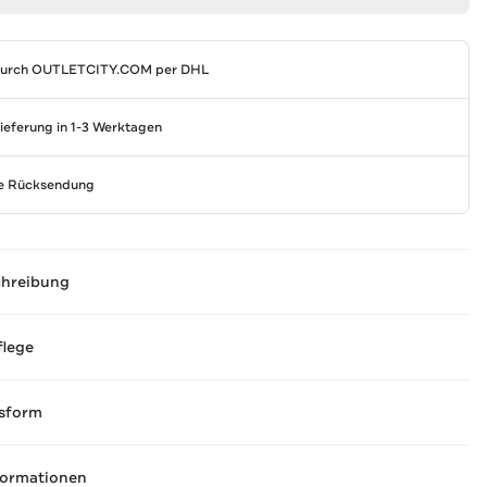
durch
OUTLETCITY.COM
per DHL
Lieferung in 1-3 Werktagen
se Rücksendung
chreibung
flege
sform
formationen