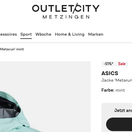
essoires
Sport
Wäsche
Home & Living
Marken
'Metarun' mint
-51%*
Sale
ASICS
Jacke 'Metarun
Farbe:
mint
Jetzt a