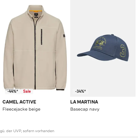
-44%*
Sale
-34%*
CAMEL ACTIVE
LA MARTINA
Fleecejacke beige
Basecap navy
ggü. der UVP, sofern vorhanden