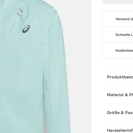
Versand 
Schnelle 
Kostenlo
Produktbes
Material & P
Größe & Pas
Herstellerin