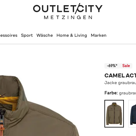
essoires
Sport
Wäsche
Home & Living
Marken
-69%*
Sale
CAMEL AC
Jacke graubra
Farbe:
graubra