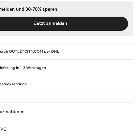
nmelden und 30-70% sparen.
Jetzt anmelden
durch
OUTLETCITY.COM
per DHL
Lieferung in 1-3 Werktagen
se Rücksendung
formationen
IVE