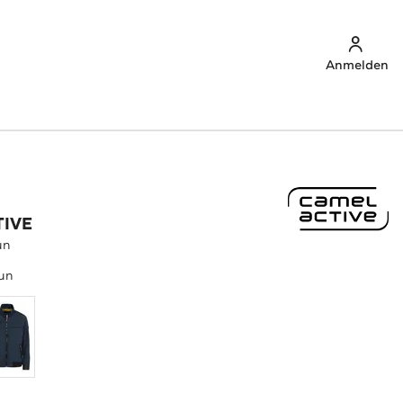
Anmelden
TIVE
un
un