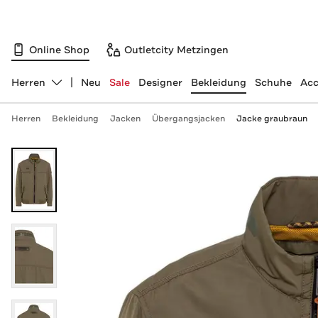
Online Shop
Outletcity Metzingen
Herren
Neu
Sale
Designer
Bekleidung
Schuhe
Acc
Abteilung ändern, ausgewählt:
Herren
Bekleidung
Jacken
Übergangsjacken
Jacke graubraun