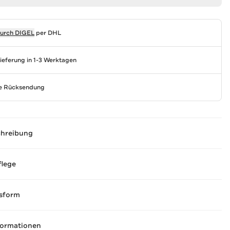
durch
DIGEL
per DHL
Lieferung in 1-3 Werktagen
se Rücksendung
chreibung
flege
sform
formationen