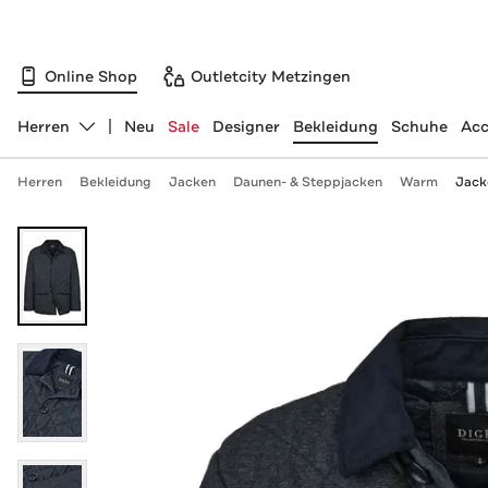
Online Shop
Outletcity Metzingen
Herren
Neu
Sale
Designer
Bekleidung
Schuhe
Acc
Abteilung ändern, ausgewählt:
Herren
Bekleidung
Jacken
Daunen- & Steppjacken
Warm
Jack