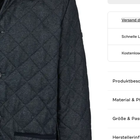
Versand 
Schnelle 
Kostenlo
Produktbes
Material & P
Größe & Pas
Herstellerin