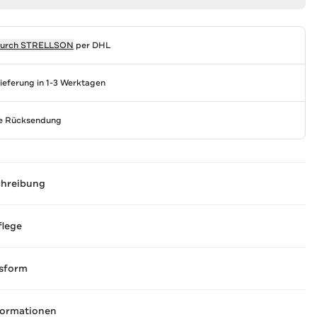
durch
STRELLSON
per DHL
Lieferung in 1-3 Werktagen
se Rücksendung
chreibung
flege
sform
formationen