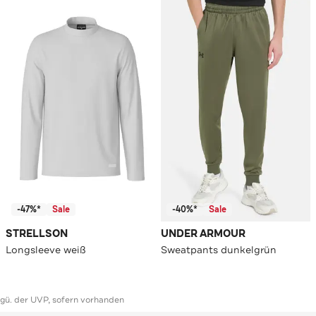
-47%*
Sale
-40%*
Sale
STRELLSON
UNDER ARMOUR
Longsleeve weiß
Sweatpants dunkelgrün
ggü. der UVP, sofern vorhanden