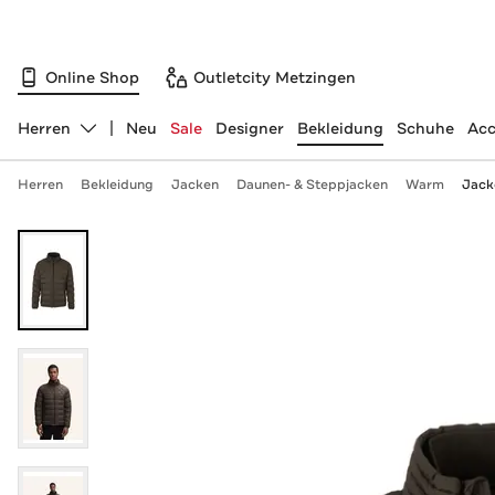
Online Shop
Outletcity Metzingen
Herren
Neu
Sale
Designer
Bekleidung
Schuhe
Acc
Abteilung ändern, ausgewählt:
Herren
Bekleidung
Jacken
Daunen- & Steppjacken
Warm
Jack