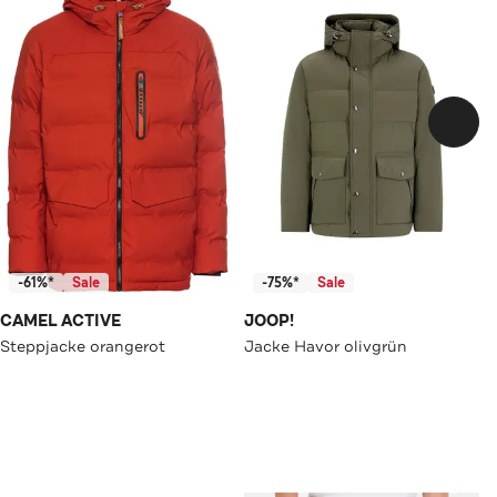
-61%*
Sale
-75%*
Sale
CAMEL ACTIVE
JOOP!
Steppjacke orangerot
Jacke Havor olivgrün