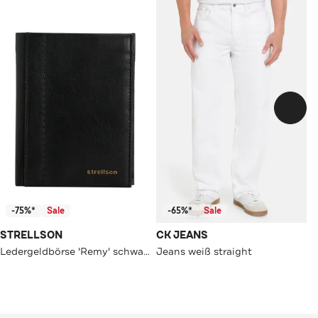
-75%*
Sale
-65%*
Sale
STRELLSON
CK JEANS
Ledergeldbörse 'Remy' schwarz
Jeans weiß straight