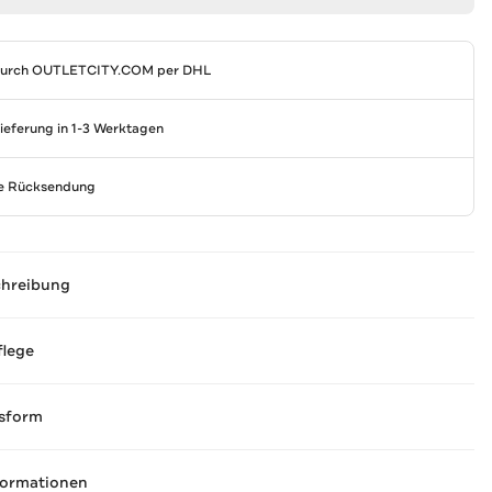
durch
OUTLETCITY.COM
per DHL
Lieferung in 1-3 Werktagen
se Rücksendung
chreibung
flege
sform
formationen