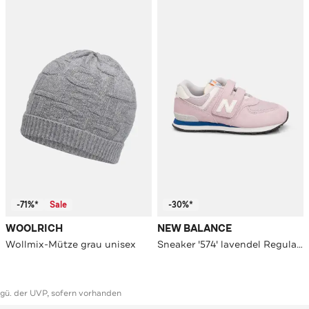
-71%*
Sale
-30%*
WOOLRICH
NEW BALANCE
Wollmix-Mütze grau unisex
Sneaker '574' lavendel Regular Fit
ggü. der UVP, sofern vorhanden