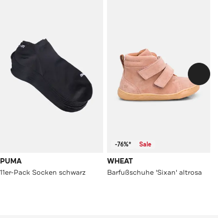
-76%*
Sale
PUMA
WHEAT
11er-Pack Socken schwarz
Barfußschuhe 'Sixan' altrosa