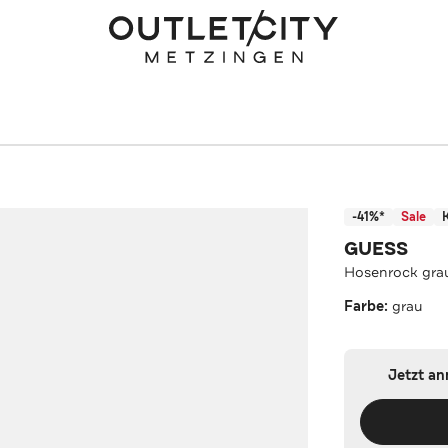
-41%*
Sale
GUESS
Hosenrock gra
Farbe:
grau
Jetzt a