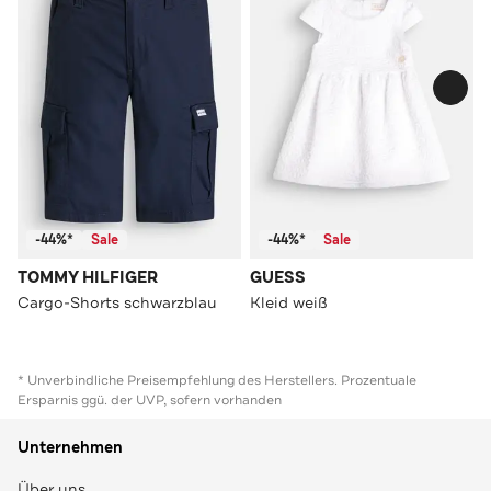
-44%*
Sale
-44%*
Sale
TOMMY HILFIGER
GUESS
Cargo-Shorts schwarzblau
Kleid weiß
* Unverbindliche Preisempfehlung des Herstellers. Prozentuale
Ersparnis ggü. der UVP, sofern vorhanden
Unternehmen
Über uns