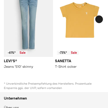
-61%*
Sale
-73%*
Sale
LEVI'S®
SANETTA
Jeans '510' skinny
T-Shirt ocker
* Unverbindliche Preisempfehlung des Herstellers. Prozentuale
Ersparnis ggü. der UVP, sofern vorhanden
Unternehmen
Über uns