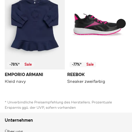
-78%*
Sale
-77%*
Sale
EMPORIO ARMANI
REEBOK
Kleid navy
Sneaker zweifarbig
* Unverbindliche Preisempfehlung des Herstellers. Prozentuale
Ersparnis ggü. der UVP, sofern vorhanden
Unternehmen
Über uns