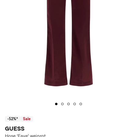
-52%*
Sale
GUESS
Hose 'Faye' weinrot