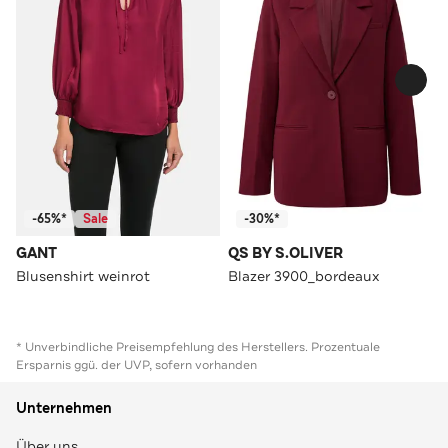
-65%*
Sale
-30%*
GANT
QS BY S.OLIVER
Blusenshirt weinrot
Blazer 3900_bordeaux
* Unverbindliche Preisempfehlung des Herstellers. Prozentuale
Ersparnis ggü. der UVP, sofern vorhanden
Unternehmen
Über uns