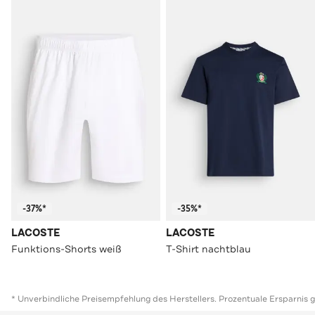
-37%*
-35%*
LACOSTE
LACOSTE
Funktions-Shorts weiß
T-Shirt nachtblau
* Unverbindliche Preisempfehlung des Herstellers. Prozentuale Ersparnis 