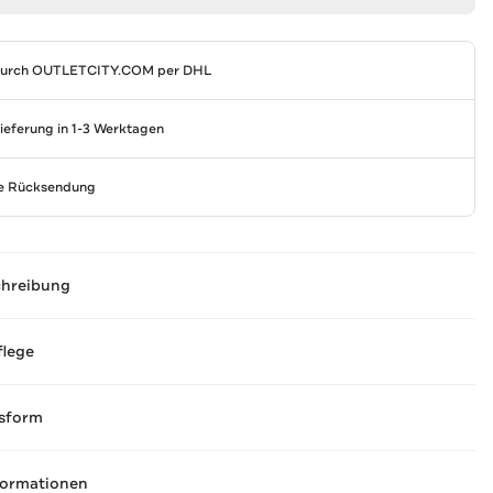
durch
OUTLETCITY.COM
per DHL
Lieferung in 1-3 Werktagen
se Rücksendung
chreibung
flege
sform
formationen