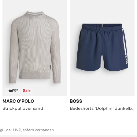
-66%*
Sale
MARC O'POLO
BOSS
Strickpullover sand
Badeshorts 'Dolphin' dunkelblau
ggü. der UVP, sofern vorhanden