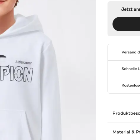
Jetzt a
Versand 
Schnelle 
Kostenlo
Produktbes
Material & P