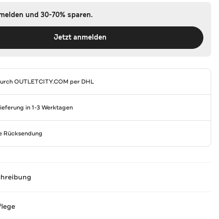
nmelden und 30-70% sparen.
Jetzt anmelden
durch
OUTLETCITY.COM
per DHL
Lieferung in 1-3 Werktagen
se Rücksendung
chreibung
flege