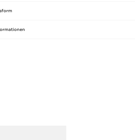
sform
formationen