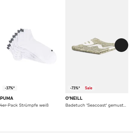
-37%*
-73%*
Sale
PUMA
O'NEILL
4er-Pack Strümpfe weiß
Badetuch 'Seacoast' gemustert