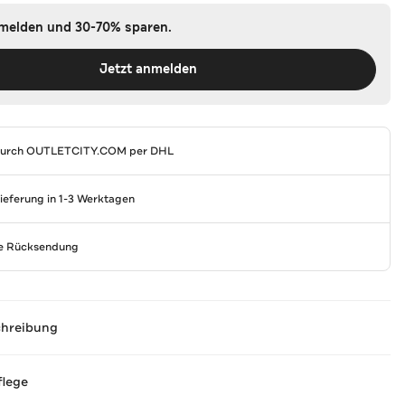
nmelden und 30-70% sparen.
Jetzt anmelden
durch
OUTLETCITY.COM
per DHL
Lieferung in 1-3 Werktagen
se Rücksendung
chreibung
flege