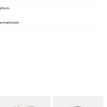
sform
formationen