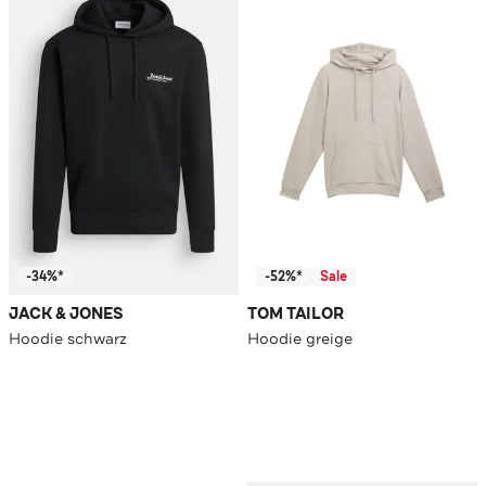
-34%*
-52%*
Sale
JACK & JONES
TOM TAILOR
Hoodie schwarz
Hoodie greige