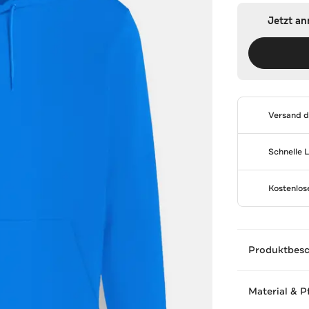
Jetzt a
Versand 
Schnelle 
Kostenlo
Produktbes
Material & P