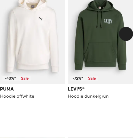
-40%*
Sale
-72%*
Sale
PUMA
LEVI'S®
Hoodie offwhite
Hoodie dunkelgrün