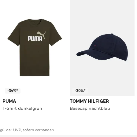
-34%*
-30%*
PUMA
TOMMY HILFIGER
T-Shirt dunkelgrün
Basecap nachtblau
ggü. der UVP, sofern vorhanden