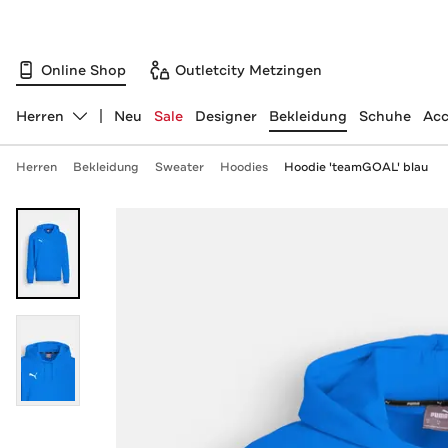
Online Shop
Outletcity Metzingen
Herren
Neu
Sale
Designer
Bekleidung
Schuhe
Acc
Abteilung ändern, ausgewählt:
Herren
Bekleidung
Sweater
Hoodies
Hoodie 'teamGOAL' blau