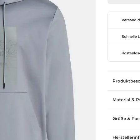
Versand 
Schnelle 
Kostenlo
Produktbes
Material & P
Größe & Pas
Herstellerin