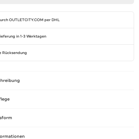
durch
OUTLETCITY.COM
per DHL
Lieferung in 1-3 Werktagen
se Rücksendung
chreibung
flege
sform
formationen