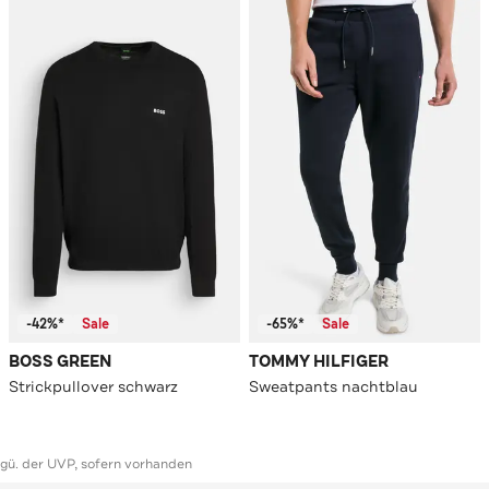
-42%*
Sale
-65%*
Sale
BOSS GREEN
TOMMY HILFIGER
Strickpullover schwarz
Sweatpants nachtblau
ggü. der UVP, sofern vorhanden