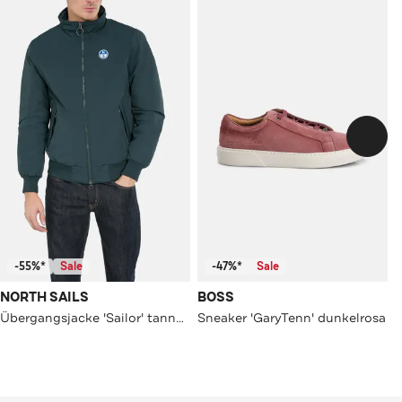
-55%*
Sale
-47%*
Sale
NORTH SAILS
BOSS
Übergangsjacke 'Sailor' tannengrün
Sneaker 'GaryTenn' dunkelrosa