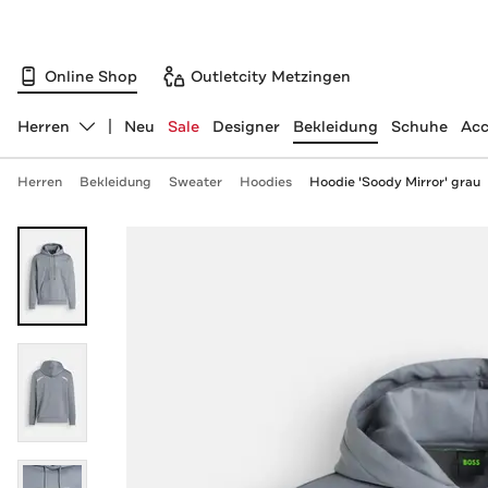
Online Shop
Outletcity Metzingen
Herren
Neu
Sale
Designer
Bekleidung
Schuhe
Acc
Abteilung ändern, ausgewählt:
Herren
Bekleidung
Sweater
Hoodies
Hoodie 'Soody Mirror' grau