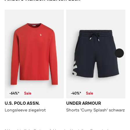
-64%*
Sale
-40%*
Sale
U.S. POLO ASSN.
UNDER ARMOUR
Longsleeve ziegelrot
Shorts 'Curry Splash' schwarz