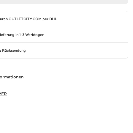
durch
OUTLETCITY.COM
per DHL
Lieferung in 1-3 Werktagen
se Rücksendung
formationen
VER