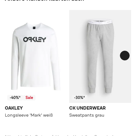
-40%*
Sale
-30%*
OAKLEY
CK UNDERWEAR
Longsleeve 'Mark' weiß
Sweatpants grau