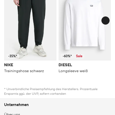
-35%*
-60%*
Sale
NIKE
DIESEL
Trainingshose schwarz
Longsleeve weiß
* Unverbindliche Preisempfehlung des Herstellers. Prozentuale
Ersparnis ggü. der UVP, sofern vorhanden
Unternehmen
Über uns