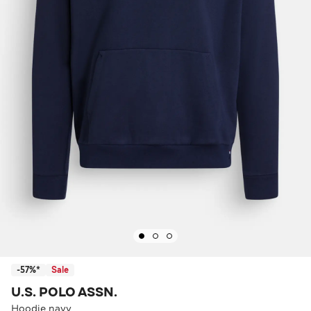
-57%*
Sale
U.S. POLO ASSN.
Hoodie navy