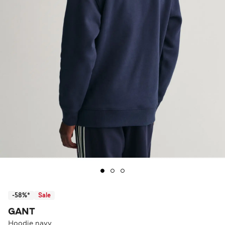
-58%*
Sale
GANT
Hoodie navy