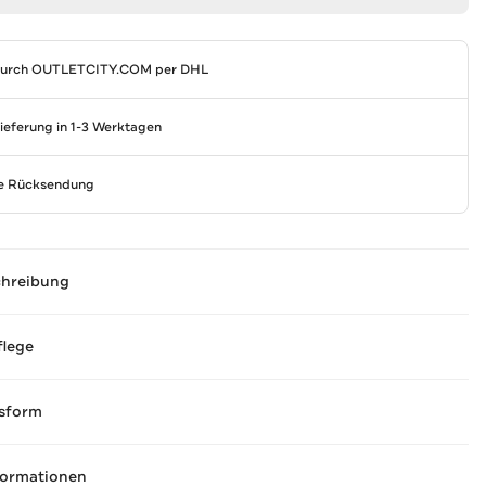
durch
OUTLETCITY.COM
per DHL
Lieferung in 1-3 Werktagen
se Rücksendung
chreibung
flege
sform
formationen