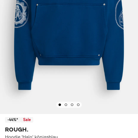
-44%*
Sale
ROUGH.
Hoodie 'Halo' königsblau