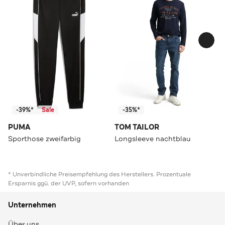
-39%*
Sale
-35%*
PUMA
TOM TAILOR
Sporthose zweifarbig
Longsleeve nachtblau
* Unverbindliche Preisempfehlung des Herstellers. Prozentuale
Ersparnis ggü. der UVP, sofern vorhanden
Unternehmen
Über uns