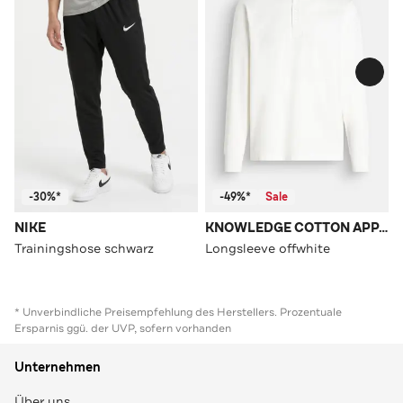
-30%*
-49%*
Sale
NIKE
KNOWLEDGE COTTON APPAREL
Trainingshose schwarz
Longsleeve offwhite
* Unverbindliche Preisempfehlung des Herstellers. Prozentuale
Ersparnis ggü. der UVP, sofern vorhanden
Unternehmen
Über uns