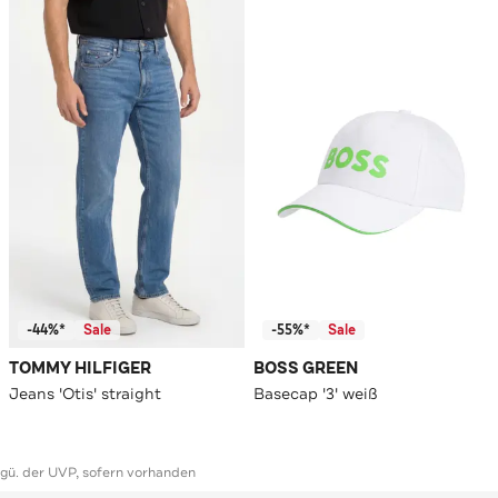
-44%*
Sale
-55%*
Sale
TOMMY HILFIGER
BOSS GREEN
Jeans 'Otis' straight
Basecap '3' weiß
ggü. der UVP, sofern vorhanden