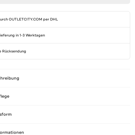
durch
OUTLETCITY.COM
per DHL
Lieferung in 1-3 Werktagen
se Rücksendung
chreibung
flege
sform
formationen