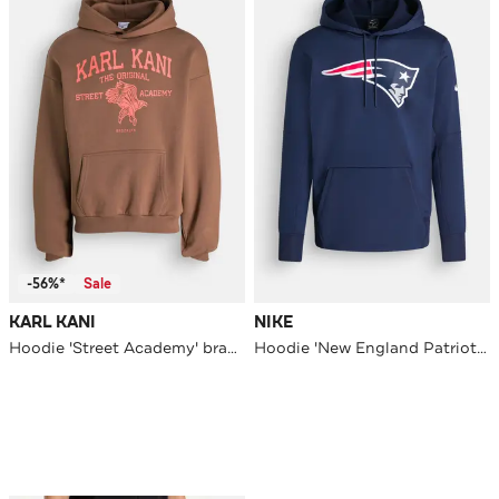
-56%*
Sale
KARL KANI
NIKE
Hoodie 'Street Academy' braun
Hoodie 'New England Patriots' navy