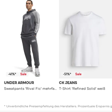
-41%*
Sale
-51%*
Sale
UNDER ARMOUR
CK JEANS
Sweatpants 'Rival Fic' mehrfarbig
T-Shirt 'Refined Solid' weiß
* Unverbindliche Preisempfehlung des Herstellers. Prozentuale Ersparnis 