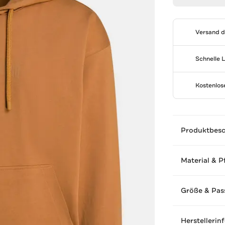
Versand 
Schnelle 
Kostenlo
Produktbes
Material & P
Größe & Pas
Herstellerin