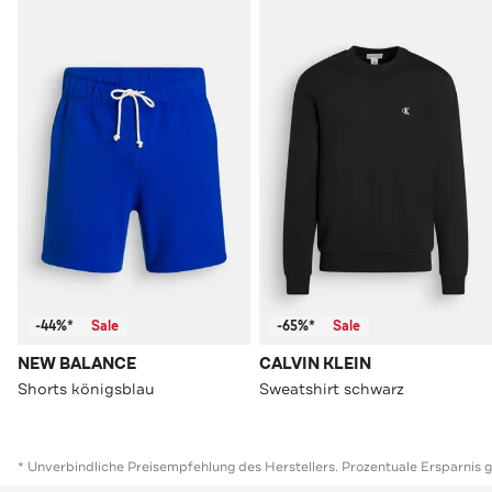
-44%*
Sale
-65%*
Sale
NEW BALANCE
CALVIN KLEIN
Shorts königsblau
Sweatshirt schwarz
* Unverbindliche Preisempfehlung des Herstellers. Prozentuale Ersparnis 