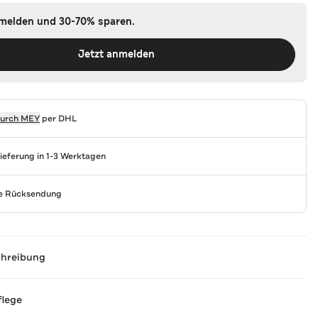
nmelden und 30-70% sparen.
Jetzt anmelden
durch
MEY
per DHL
Lieferung in 1-3 Werktagen
se Rücksendung
chreibung
flege