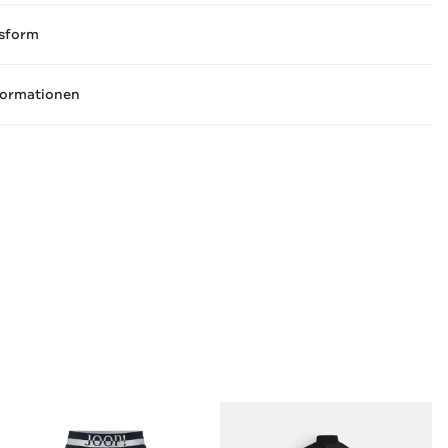
sform
formationen