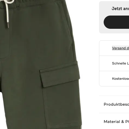
Jetzt a
Versand 
Schnelle 
Kostenlo
Produktbes
Material & P