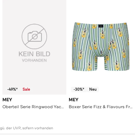
-49%*
Sale
-30%*
Neu
MEY
MEY
Oberteil Serie Ringwood Yacht Blue
Boxer Serie Fizz & Flavours Frog Green
ggü. der UVP, sofern vorhanden