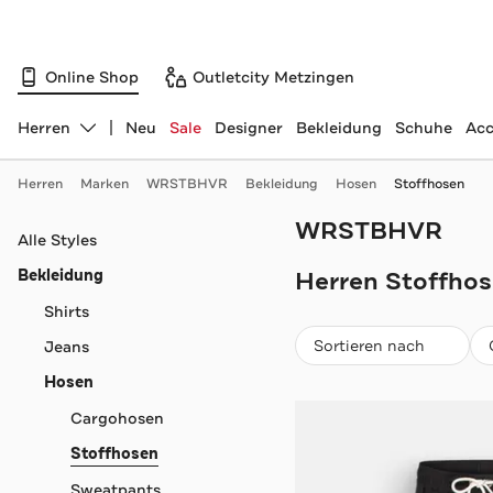
Online Shop
Outletcity Metzingen
Herren
Neu
Sale
Designer
Bekleidung
Schuhe
Acc
Abteilung ändern, ausgewählt:
Herren
Marken
WRSTBHVR
Bekleidung
Hosen
Stoffhosen
WRSTBHVR
Navigation überspringen
Alle Styles
Bekleidung
Herren Stoffhos
Shirts
Beliebteste
Sortieren nach
Jeans
Hosen
Cargohosen
Stoffhosen
Sweatpants