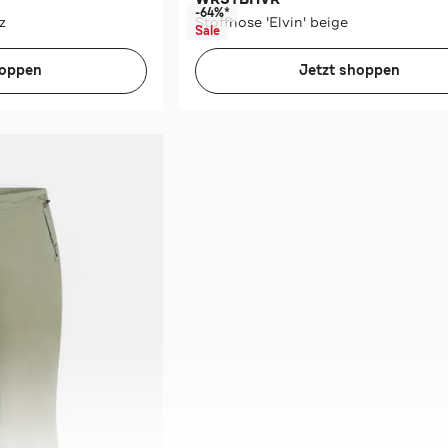
-64%*
z
Stoffhose 'Elvin' beige
Sale
hoppen
Jetzt shoppen