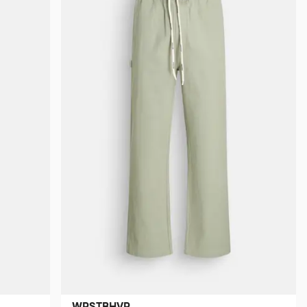
WRSTBHVR