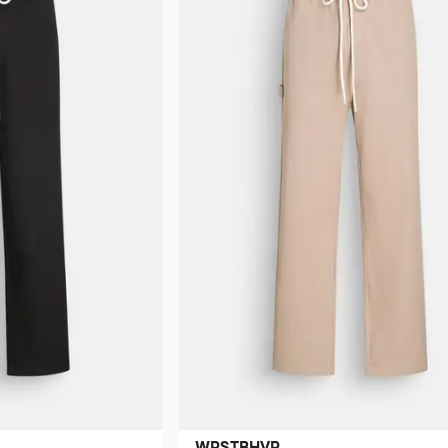
WRSTBHVR