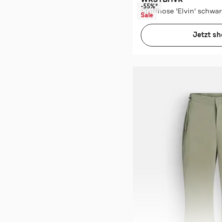
-55%*
Stoffhose 'Elvin' schwar
Sale
Jetzt s