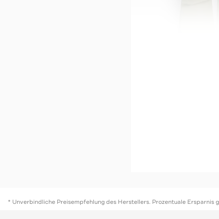
WRSTBHVR
-60%*
Stoffhose 'Ceira' oliv
Sale
Jetzt s
* Unverbindliche Preisempfehlung des Herstellers. Prozentuale Ersparnis 