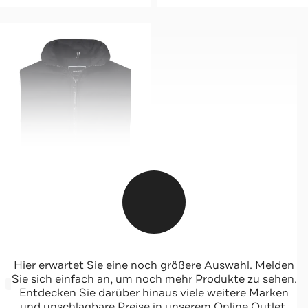
PIERRE CARDIN
Hier erwartet Sie eine noch größere Auswahl. Melden
Weste Schwarz
Sie sich einfach an, um noch mehr Produkte zu sehen.
-30%*
Entdecken Sie darüber hinaus viele weitere Marken
und unschlagbare Preise in unserem Online Outlet.