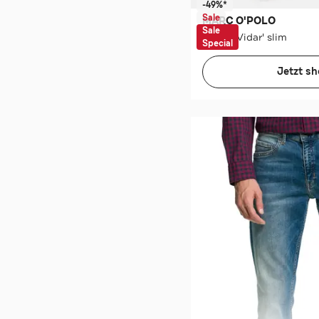
-49%*
Sale
MARC O'POLO
Sale
Jeans 'Vidar' slim
Special
Jetzt s