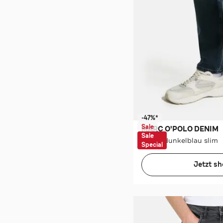
-47%*
Sale
MARC O'POLO DENIM
Sale
Jeans dunkelblau slim
Special
Jetzt s