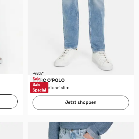
-48%*
Sale
MARC O'POLO
Sale
Jeans 'Vidar' slim
Special
Jetzt shoppen