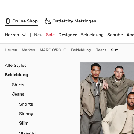
Online Shop
Outletcity Metzingen
Herren
Neu
Sale
Designer
Bekleidung
Schuhe
Acc
Abteilung ändern, ausgewählt:
Herren
Marken
MARC O'POLO
Bekleidung
Jeans
Slim
Navigation überspringen
Alle Styles
Bekleidung
Shirts
Jeans
Shorts
Skinny
Slim
Straight