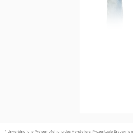
-62%*
Sale
MARC O'POLO
Sale
Jeans 'Sjöbo' slim
Special
Jetzt s
* Unverbindliche Preisempfehlung des Herstellers. Prozentuale Ersparnis 