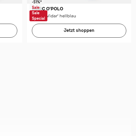
-51%*
Sale
MARC O'POLO
Sale
Jeans 'Vidar' hellblau
Special
Jetzt shoppen