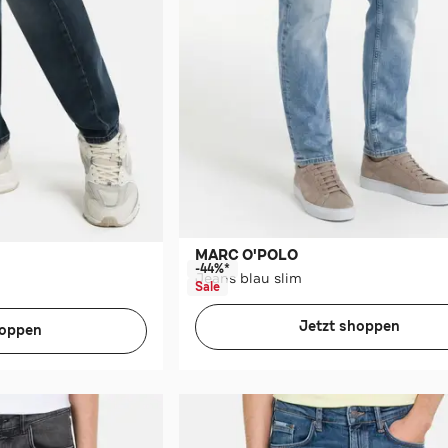
MARC O'POLO
-44%*
Jeans blau slim
Sale
Jetzt shoppen
hoppen