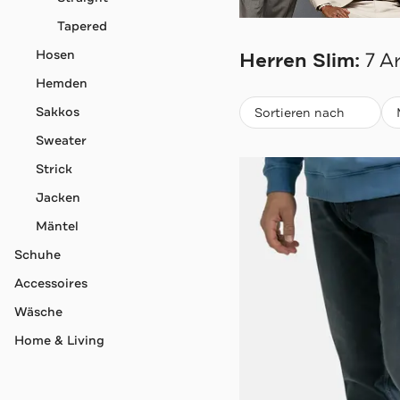
MARC O'POLO
Tapered
Hosen
Herren Slim:
7 Ar
Hemden
Beliebteste
Sakkos
Sortieren nach
Sweater
Strick
Jacken
Mäntel
Schuhe
Accessoires
Wäsche
Home & Living