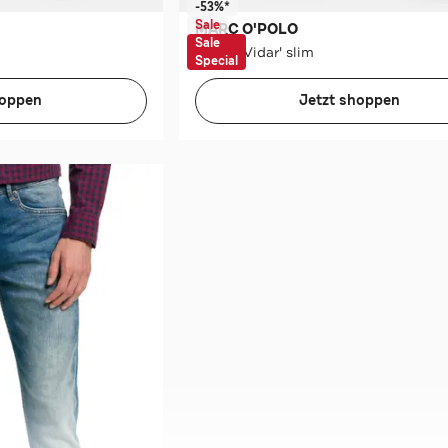
-53%*
Sale
MARC O'POLO
Sale
Jeans 'Vidar' slim
Special
hoppen
Jetzt shoppen