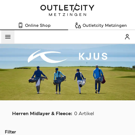
Online Shop
Outletcity Metzingen
Mein
Menü
K
Herren Midlayer & Fleece:
0 Artikel
Navigation überspringen
Filter