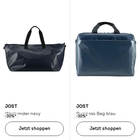
JOST
JOST
Weekender navy
Business Bag blau
-30%*
-30%*
Jetzt shoppen
Jetzt shoppen