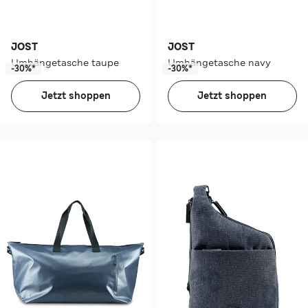
JOST
JOST
Umhängetasche taupe
Umhängetasche navy
-30%*
-30%*
Jetzt shoppen
Jetzt shoppen