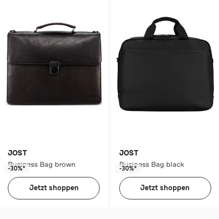
JOST
JOST
Business Bag brown
Business Bag black
-30%*
-30%*
Jetzt shoppen
Jetzt shoppen