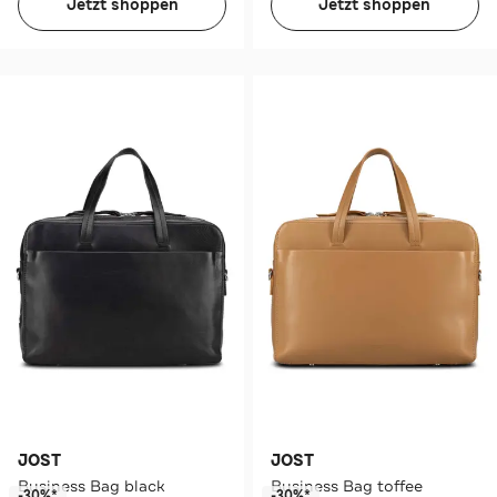
Jetzt shoppen
Jetzt shoppen
JOST
JOST
Business Bag black
Business Bag toffee
-30%*
-30%*