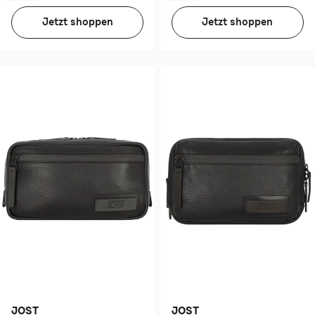
Jetzt shoppen
Jetzt shoppen
JOST
JOST