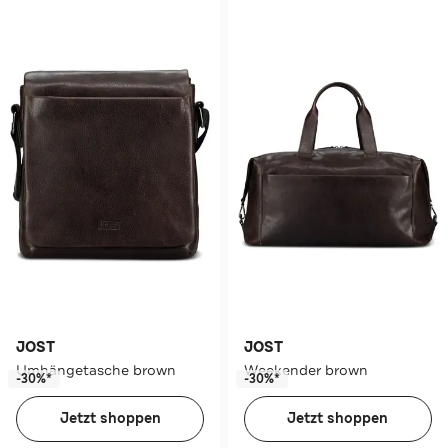
JOST
JOST
Umhängetasche brown
Weekender brown
-30%*
-30%*
Jetzt shoppen
Jetzt shoppen