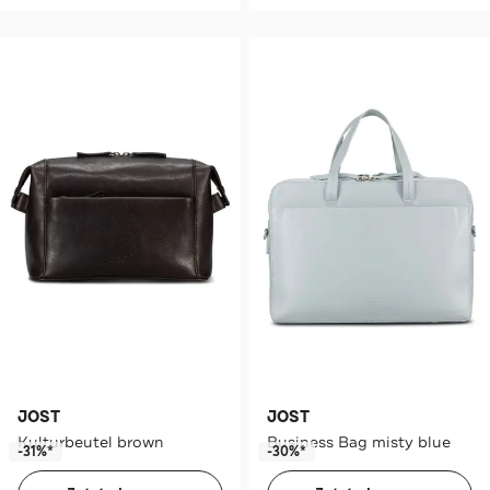
JOST
JOST
Kulturbeutel brown
Business Bag misty blue
-31%*
-30%*