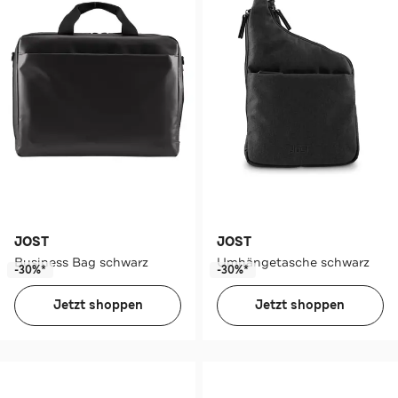
JOST
JOST
Business Bag schwarz
Umhängetasche schwarz
-30%*
-30%*
Jetzt shoppen
Jetzt shoppen