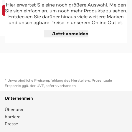
-45%*
JOOP!
Hier erwartet Sie eine noch größere Auswahl. Melden
Sale
Loungehose dunkelblau
Sie sich einfach an, um noch mehr Produkte zu sehen.
Special
Entdecken Sie darüber hinaus viele weitere Marken
und unschlagbare Preise in unserem Online Outlet.
Jetzt shoppen
Jetzt anmelden
* Unverbindliche Preisempfehlung des Herstellers. Prozentuale
Ersparnis ggü. der UVP, sofern vorhanden
Unternehmen
Über uns
Karriere
Presse