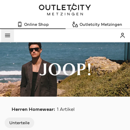
Online Shop
Outletcity Metzingen
Mein
Menü
J
Herren Homewear:
1 Artikel
Navigation überspringen
Unterteile