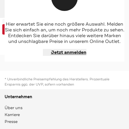
-56%*
J.LINDEBERG
Hier erwartet Sie eine noch größere Auswahl. Melden
Sale
Gürtel 'Bobby' schwarz
Sie sich einfach an, um noch mehr Produkte zu sehen.
Special
Entdecken Sie darüber hinaus viele weitere Marken
und unschlagbare Preise in unserem Online Outlet.
Jetzt shoppen
Jetzt anmelden
* Unverbindliche Preisempfehlung des Herstellers. Prozentuale
Ersparnis ggü. der UVP, sofern vorhanden
Unternehmen
Über uns
Karriere
Presse