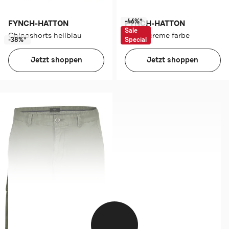
-46%*
FYNCH-HATTON
FYNCH-HATTON
Sale
Chinoshorts hellblau
Chino creme farbe
-38%*
Special
Jetzt shoppen
Jetzt shoppen