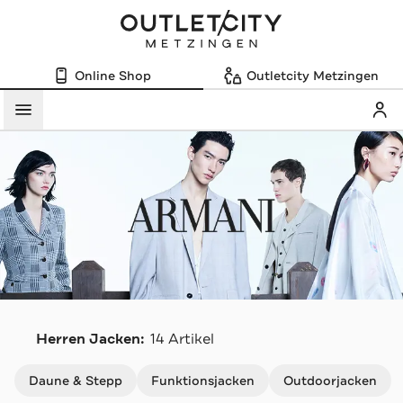
Online Shop
Outletcity Metzingen
Mein
Menü
A
Herren Jacken:
14 Artikel
Navigation überspringen
Daune & Stepp
Funktionsjacken
Outdoorjacken