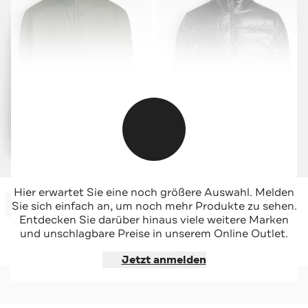
EA7
EA7
Hier erwartet Sie eine noch größere Auswahl. Melden
-55%*
-39%*
Trainingsjacke dunkelgrün
Steppjacke schwarz
Sie sich einfach an, um noch mehr Produkte zu sehen.
Sale
Sale
Entdecken Sie darüber hinaus viele weitere Marken
und unschlagbare Preise in unserem Online Outlet.
Jetzt shoppen
Jetzt shoppen
Jetzt anmelden