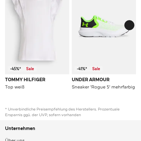
-45%*
Sale
-41%*
Sale
TOMMY HILFIGER
UNDER ARMOUR
Top weiß
Sneaker 'Rogue 5' mehrfarbig
* Unverbindliche Preisempfehlung des Herstellers. Prozentuale
Ersparnis ggü. der UVP, sofern vorhanden
Unternehmen
Über uns