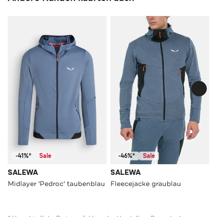
-41%*
Sale
-46%*
Sale
SALEWA
SALEWA
Midlayer 'Pedroc' taubenblau
Fleecejacke graublau