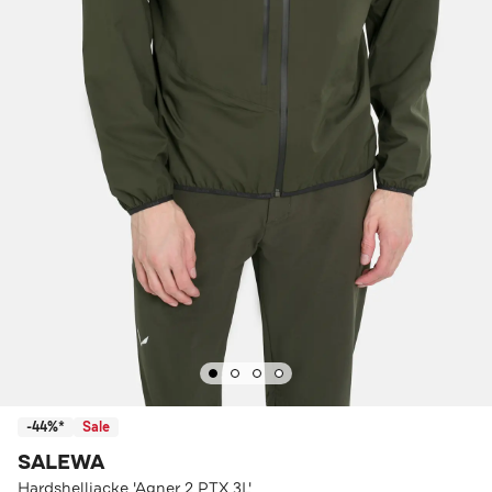
-44%*
Sale
SALEWA
Hardshelljacke 'Agner 2 PTX 3L'