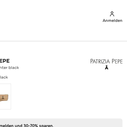
Anmelden
PEPE
nter black
black
nmelden und 30-70% sparen.