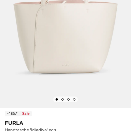
-48%*
Sale
FURLA
Handtasche 'Miadiva' ecru